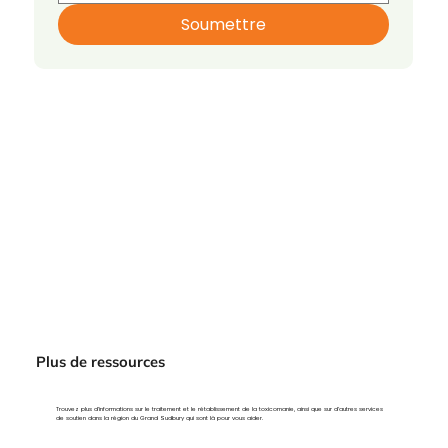
Soumettre
Plus de ressources
Trouvez plus d’informations sur le traitement et le rétablissement de la toxicomanie, ainsi que sur d’autres services
de soutien dans la région du Grand Sudbury qui sont là pour vous aider.