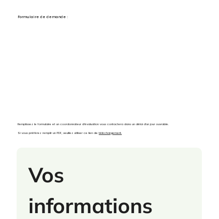
Formulaire de demande :
Remplissez le formulaire et un coordonnateur d’évaluation vous contactera dans un délai d’un jour ouvrable.
Si vous préférez remplir un PDF, veuillez utiliser ce lien de
téléchargement.
Vos 
informations