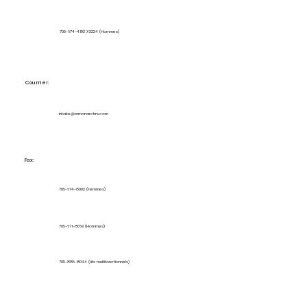
705-674-4193 X3224 (Hommes)
Courriel:
intake@srmonarchrs.com
Fax:
705-674-8002 (Femmes)
705-671-8069 (Hommes)
705-885-8044 (Lits multifonctionnels)