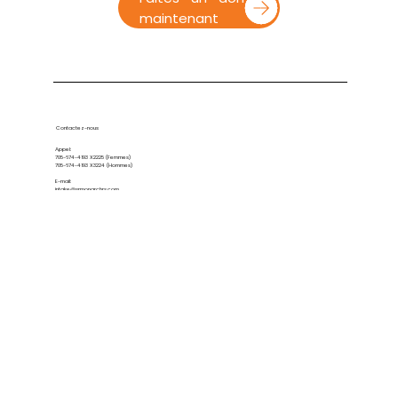
maintenant
Contactez-nous
Appel:
705-674-4193
X2225 (Femmes)
705-674-4193
X3224 (Hommes)
E-mail:
intake@srmonarchrs.com
Obtenir de
l'aide