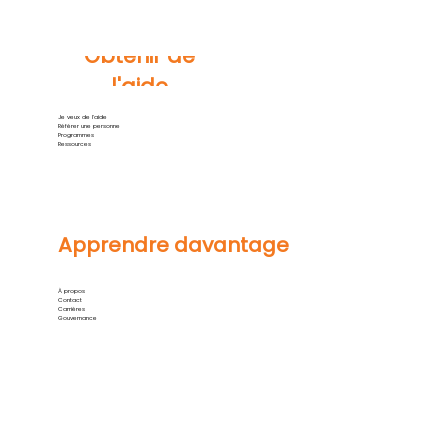
Obtenir de
l'aide
Je veux de l'aide
Référer une personne
Programmes
Ressources
Apprendre davantage
À propos
Contact
Carrières
Gouvernance