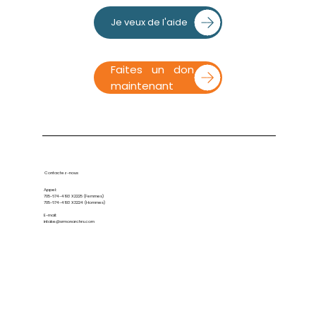
Je veux de l'aide
Faites un don
maintenant
Contactez-nous
Appel:
705-674-4193
X2225 (Femmes)
705-674-4193
X3224 (Hommes)
E-mail:
intake@srmonarchrs.com