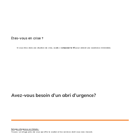
Êtes-vous en crise ?
Si vous êtes dans une situation de crise, veuillez
composer le 911
pour obtenir une assistance immédiate.
Avez-vous besoin d’un abri d’urgence?
Refuges d’urgence en Ontario :
Trouvez un refuge près de vous qui offre le soutien et les services dont vous avez besoin.