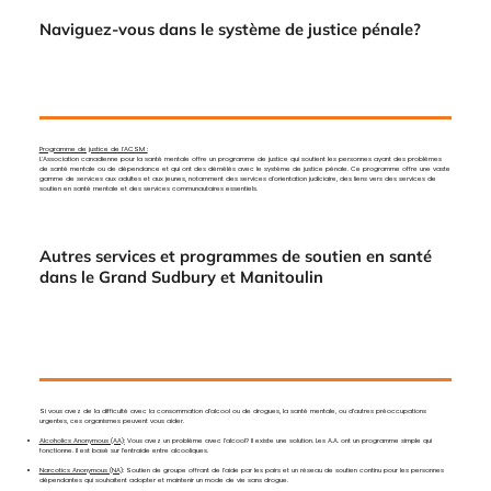
Naviguez-vous dans le système de justice pénale?
Programme de justice de l'ACSM :
L'Association canadienne pour la santé mentale offre un programme de justice qui soutient les personnes ayant des problèmes
de santé mentale ou de dépendance et qui ont des démêlés avec le système de justice pénale. Ce programme offre une vaste
gamme de services aux adultes et aux jeunes, notamment des services d'orientation judiciaire, des liens vers des services de
soutien en santé mentale et des services communautaires essentiels.
Autres services et programmes de soutien en santé
dans le Grand Sudbury et Manitoulin
Si vous avez de la difficulté avec la consommation d’alcool ou de drogues, la santé mentale, ou d’autres préoccupations
urgentes, ces organismes peuvent vous aider.
Alcoholics Anonymous (AA):
Vous avez un problème avec l’alcool? Il existe une solution. Les A.A. ont un programme simple qui
fonctionne. Il est basé sur l’entraide entre alcooliques.
Narcotics Anonymous (NA)
: Soutien de groupe offrant de l’aide par les pairs et un réseau de soutien continu pour les personnes
dépendantes qui souhaitent adopter et maintenir un mode de vie sans drogue.