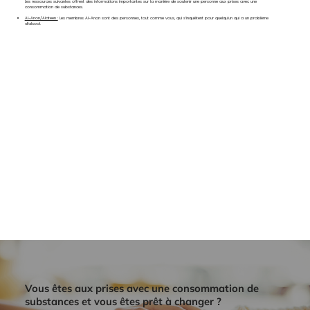
Les ressources suivantes offrent des informations importantes sur la manière de soutenir une personne aux prises avec une
consommation de substances.
Al-Anon/Alateen :
Les membres Al-Anon sont des personnes, tout comme vous, qui s’inquiètent pour quelqu’un qui a un problème
d’alcool.
Vous êtes aux prises avec une consommation de
substances et vous êtes prêt à changer ?